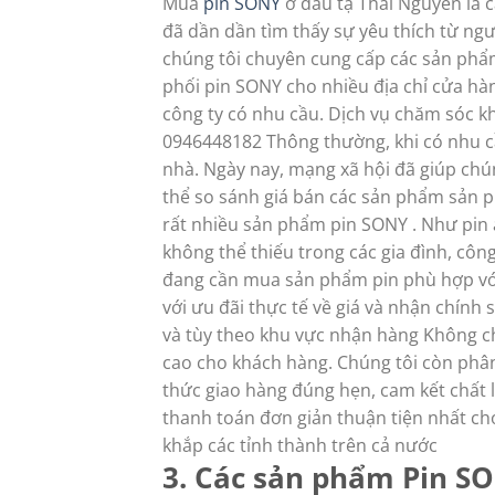
Mua
pin SONY
ở đâu tạ Thái Nguyên là 
đã dần dần tìm thấy sự yêu thích từ ngư
chúng tôi chuyên cung cấp các sản phẩm
phối pin SONY cho nhiều địa chỉ cửa hàng
công ty có nhu cầu. Dịch vụ chăm sóc k
0946448182 Thông thường, khi có nhu 
nhà. Ngày nay, mạng xã hội đã giúp chún
thể so sánh giá bán các sản phẩm sản p
rất nhiều sản phẩm pin SONY . Như pin 
không thể thiếu trong các gia đình, công
đang cần mua sản phẩm pin phù hợp với
với ưu đãi thực tế về giá và nhận chính
và tùy theo khu vực nhận hàng Không c
cao cho khách hàng. Chúng tôi còn phân
thức giao hàng đúng hẹn, cam kết chất
thanh toán đơn giản thuận tiện nhất ch
khắp các tỉnh thành trên cả nước
3. Các sản phẩm Pin S