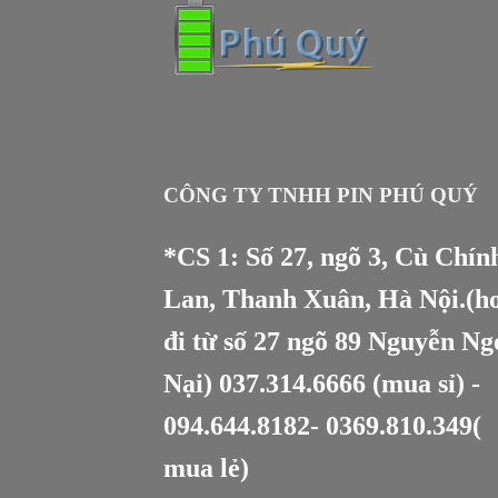
CÔNG TY TNHH PIN PHÚ QUÝ
*CS 1: Số 27, ngõ 3, Cù Chín
Lan, Thanh Xuân, Hà Nội.(h
đi từ số 27 ngõ 89 Nguyễn Ng
Nại)
037.314.6666
(mua sỉ) -
094.644.8182
-
0369.810.349
(
mua lẻ)