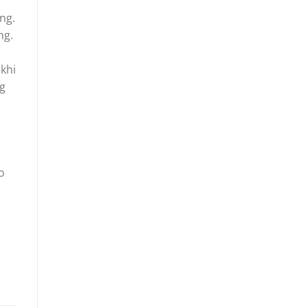
ng.
ng.
khi
ng
o