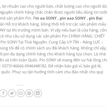
lý, lợi nhuận cao cho người bán, chất lượng cao cho người dù
 Nguyên chính hãng chắc chắn được người tiêu dùng tin tưở
 mã sản phẩm Pin. P
in aa SONY , pin aaa SONY , pin Đại
 vấn Hỗ trợ khách hàng. Đồng thời Hỗ trợ các sản phẩm mẫu 
ONY tại thị trường mình bán. Vì vậy nếu bạn là cửa hàng, cô
ên có nhu cầu sử dụng các sản phẩm Pin CHÍNH HÃNG. CHIẾT
 Pin SONY Tại Thái Nguyên. Cung Cấp UY TÍN – Năng LỰC –
úng tôi để có chính sách ưu đãi khách hàng. Không chỉ vậy,
ới pin đa dạng chính hãng cho khách hàng lựa chọn. Là nhà
yên và trên toàn Quốc. Pin SONY sẽ mang đến sự hài lòng ch
: 0373146666-0946448182. Để nhận báo giá sỉ, báo giá lẻ,
àn quốc. Phục vụ tận hưởng tình cảm chu đáo nhất cho quý