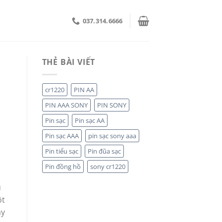
037.314.6666
THẺ BÀI VIẾT
cr1220
PIN AA
PIN AAA SONY
PIN SONY
Pin sạc
Pin sạc AA
Pin sạc AAA
pin sạc sony aaa
Pin tiểu sạc
Pin đũa sạc
Pin đồng hồ
sony cr1220
u
ột
ày