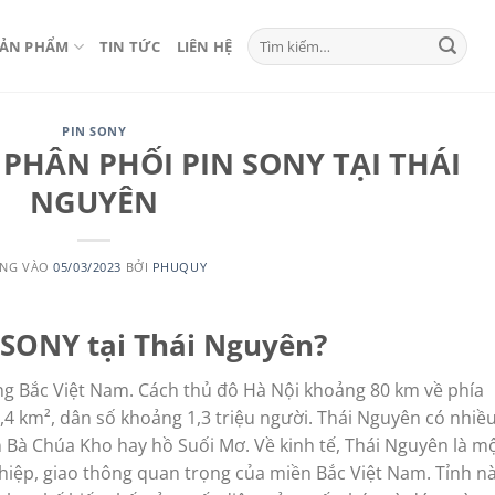
Tìm
SẢN PHẨM
TIN TỨC
LIÊN HỆ
kiếm:
PIN SONY
 PHÂN PHỐI PIN SONY TẠI THÁI
NGUYÊN
NG VÀO
05/03/2023
BỞI
PHUQUY
 SONY tại Thái Nguyên?
ng Bắc Việt Nam. Cách thủ đô Hà Nội khoảng 80 km về phía
3,4 km², dân số khoảng 1,3 triệu người. Thái Nguyên có nhiề
n Bà Chúa Kho hay hồ Suối Mơ. Về kinh tế, Thái Nguyên là m
hiệp, giao thông quan trọng của miền Bắc Việt Nam. Tỉnh n