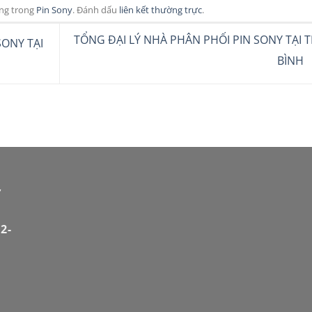
ăng trong
Pin Sony
. Đánh dấu
liên kết thường trực
.
TỔNG ĐẠI LÝ NHÀ PHÂN PHỐI PIN SONY TẠI T
SONY TẠI
BÌNH
Ừ
2-