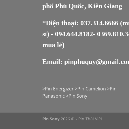
phố Phú Quốc, Kiên Giang
*Điện thoại:
037.314.6666
(m
sỉ) -
094.644.8182
-
0369.810.3
mua lẻ)
Email:
pinphuquy@gmail.c
>
Pin Energizer
>
Pin Camelion
>
Pin
Panasonic
>
Pin Sony
Pin Sony
2026 © - Pin Thái Việt