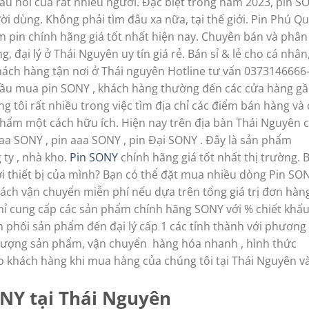
câu hỏi của rất nhiều người. Đặc biệt trong năm 2023, pin S
ời dùng. Không phải tìm đâu xa nữa, tại thế giới. Pin Phú Q
 pin chính hãng giá tốt nhất hiện nay. Chuyên bán và phân
, đại lý ở Thái Nguyên uy tín giá rẻ. Bán sỉ & lẻ cho cá nhân
hách hàng tận nơi ở Thái nguyên Hotline tư vấn 0373146666
cầu mua pin SONY , khách hàng thường đến các cửa hàng g
g tôi rất nhiều trong việc tìm địa chỉ các điểm bán hàng và 
hẩm một cách hữu ích. Hiện nay trên địa bàn Thái Nguyên 
aa SONY , pin aaa SONY , pin Đại SONY . Đây là sản phẩm
 ty , nhà kho.
Pin SONY
chính hãng giá tốt nhất thị trường. 
 thiết bị của mình? Bạn có thể đặt mua nhiều dòng Pin SO
 sách vận chuyển miễn phí nếu dựa trên tổng giá trị đơn hàn
hỉ cung cấp các sản phẩm chính hãng SONY với % chiết khấ
 phối sản phẩm đến đại lý cấp 1 các tỉnh thành với phương
 lượng sản phẩm, vận chuyển hàng hóa nhanh , hình thức
o khách hàng khi mua hàng của chúng tôi tại Thái Nguyên v
ONY tại Thái Nguyên