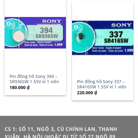
Pin đồng hồ Sony 394 –
SR936SW 1.55V vỉ 1 viên
Pin đồng hồ Sony 337 –
SR416SW 1.55V vỉ 1 viên
180.000
₫
220.000
₫
CS 1: SỐ 11, NGÕ 3, CÙ CHÍNH LAN, THANH
XUÂN, HÀ NỘI.(HOẶC ĐI TỪ SỐ 27 NGÕ 89