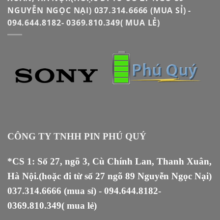
NGUYỄN NGỌC NẠI) 037.314.6666 (MUA SỈ) -
094.644.8182- 0369.810.349( MUA LẺ)
CÔNG TY TNHH PIN PHÚ QUÝ
*CS 1: Số 27, ngõ 3, Cù Chính Lan, Thanh Xuân,
Hà Nội.(hoặc đi từ số 27 ngõ 89 Nguyễn Ngọc Nại)
037.314.6666
(mua sỉ) -
094.644.8182
-
0369.810.349
( mua lẻ)