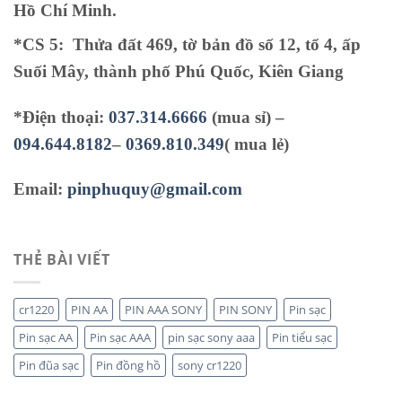
Hồ Chí Minh.
*CS 5
:
Thửa đất 469, tờ bản đồ số 12, tổ 4, ấp
Suối Mây, thành phố Phú Quốc, Kiên Giang
*Điện thoại:
037.314.6666
(mua sỉ) –
094.644.8182
–
0369.810.349
( mua lẻ)
Email:
pinphuquy@gmail.com
THẺ BÀI VIẾT
cr1220
PIN AA
PIN AAA SONY
PIN SONY
Pin sạc
Pin sạc AA
Pin sạc AAA
pin sạc sony aaa
Pin tiểu sạc
Pin đũa sạc
Pin đồng hồ
sony cr1220