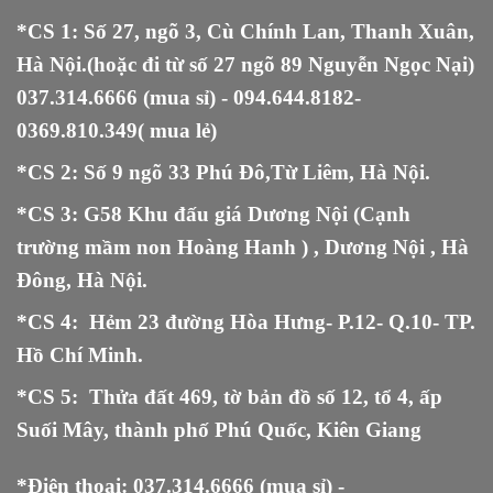
*CS 1: Số 27, ngõ 3, Cù Chính Lan, Thanh Xuân,
Hà Nội.(hoặc đi từ số 27 ngõ 89 Nguyễn Ngọc Nại)
037.314.6666
(mua sỉ) -
094.644.8182
-
0369.810.349
( mua lẻ)
*CS 2: Số 9 ngõ 33 Phú Đô,Từ Liêm, Hà Nội.
*CS 3: G58 Khu đấu giá Dương Nội (Cạnh
trường mầm non Hoàng Hanh ) , Dương Nội , Hà
Đông, Hà Nội.
*CS 4: Hẻm 23 đường Hòa Hưng- P.12- Q.10- TP.
Hồ Chí Minh.
*CS 5
:
Thửa đất 469, tờ bản đồ số 12, tổ 4, ấp
Suối Mây, thành phố Phú Quốc, Kiên Giang
*Điện thoại:
037.314.6666
(mua sỉ) -