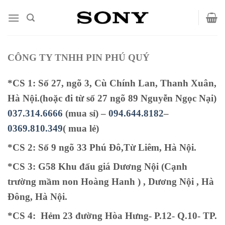
Bỏ
qua
nội
dung
CÔNG TY TNHH PIN PHÚ QUÝ
*CS 1: Số 27, ngõ 3, Cù Chính Lan, Thanh Xuân,
Hà Nội.(hoặc đi từ số 27 ngõ 89 Nguyễn Ngọc Nại)
037.314.6666
(mua sỉ) –
094.644.8182
–
0369.810.349
( mua lẻ)
*CS 2: Số 9 ngõ 33 Phú Đô,Từ Liêm, Hà Nội.
*CS 3: G58 Khu đấu giá Dương Nội (Cạnh
trường mầm non Hoàng Hanh ) , Dương Nội , Hà
Đông, Hà Nội.
*CS 4: Hẻm 23 đường Hòa Hưng- P.12- Q.10- TP.