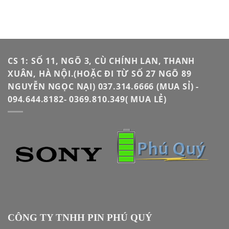
CS 1: SỐ 11, NGÕ 3, CÙ CHÍNH LAN, THANH
XUÂN, HÀ NỘI.(HOẶC ĐI TỪ SỐ 27 NGÕ 89
NGUYỄN NGỌC NẠI) 037.314.6666 (MUA SỈ) -
094.644.8182- 0369.810.349( MUA LẺ)
CÔNG TY TNHH PIN PHÚ QUÝ