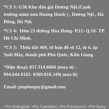
*CS 3: G58 Khu đấu giá Dương Nội (Cạnh
trường mầm non Hoàng Hanh ) , Dương Nội , Hà
Đông, Hà Nội.
*CS 4: Hẻm 23 đường Hòa Hưng- P.12- Q.10- TP.
Hồ Chí Minh.
*CS 5
:
Thửa đất 469, tờ bản đồ số 12, tổ 4, ấp
Suối Mây, thành phố Phú Quốc, Kiên Giang
*Điện thoại:
037.314.6666
(mua sỉ) -
094.644.8182
-
0369.810.349
( mua lẻ)
Email:
pinphuquy@gmail.com
>
Pin Energizer
>
Pin Camelion
>
Pin Panasonic
>
Pin Sony