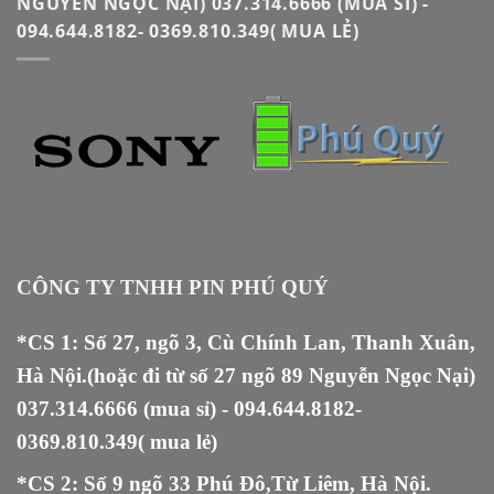
NGUYỄN NGỌC NẠI) 037.314.6666 (MUA SỈ) -
094.644.8182- 0369.810.349( MUA LẺ)
CÔNG TY TNHH PIN PHÚ QUÝ
*CS 1: Số 27, ngõ 3, Cù Chính Lan, Thanh Xuân,
Hà Nội.(hoặc đi từ số 27 ngõ 89 Nguyễn Ngọc Nại)
037.314.6666
(mua sỉ) -
094.644.8182
-
0369.810.349
( mua lẻ)
*CS 2: Số 9 ngõ 33 Phú Đô,Từ Liêm, Hà Nội.