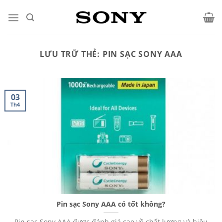
Bỏ
qua
nội
dung
LƯU TRỮ THẺ:
PIN SẠC SONY AAA
03
Th4
Pin sạc Sony AAA có tốt không?
Pin sạc Sony AAA được đánh giá cao về chất lượng và hiệu