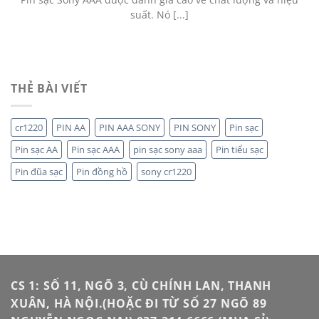
suất. Nó [...]
THẺ BÀI VIẾT
cr1220
PIN AA
PIN AAA SONY
PIN SONY
Pin sạc
Pin sạc AA
Pin sạc AAA
pin sạc sony aaa
Pin tiểu sạc
Pin đũa sạc
Pin đồng hồ
sony cr1220
CS 1: SỐ 11, NGÕ 3, CÙ CHÍNH LAN, THANH
XUÂN, HÀ NỘI.(HOẶC ĐI TỪ SỐ 27 NGÕ 89