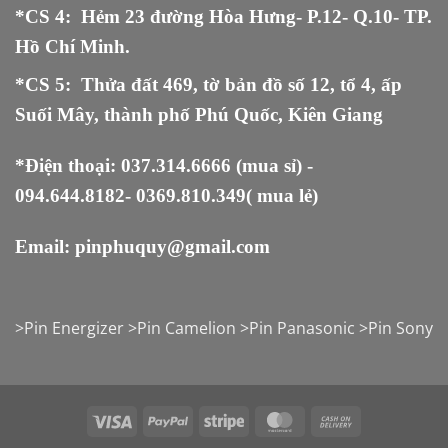
*CS 4: Hẻm 23 đường Hòa Hưng- P.12- Q.10- TP.
Hồ Chí Minh.
*CS 5
:
Thửa đất 469, tờ bản đồ số 12, tổ 4, ấp
Suối Mây, thành phố Phú Quốc, Kiên Giang
*Điện thoại:
037.314.6666
(mua sỉ) -
094.644.8182
-
0369.810.349
( mua lẻ)
Email:
pinphuquy@gmail.com
>
Pin Energizer
>
Pin Camelion
>
Pin Panasonic
>
Pin Sony