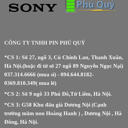
CÔNG TY TNHH PIN PHÚ QUÝ
*CS 1: Số 27, ngõ 3, Cù Chính Lan, Thanh Xuân,
Hà Nội.(hoặc đi từ số 27 ngõ 89 Nguyễn Ngọc Nại)
037.314.6666
(mua sỉ) -
094.644.8182
-
0369.810.349
( mua lẻ)
*CS 2: Số 9 ngõ 33 Phú Đô,Từ Liêm, Hà Nội.
*CS 3: G58 Khu đấu giá Dương Nội (Cạnh
trường mầm non Hoàng Hanh ) , Dương Nội , Hà
Đông, Hà Nội.