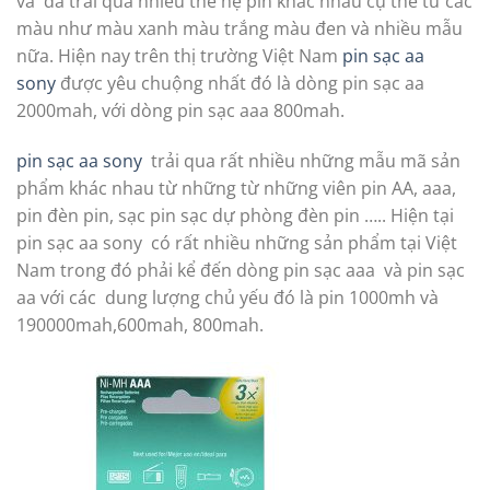
và đã trải qua nhiều thế hệ pin khác nhau cụ thể từ các
màu như màu xanh màu trắng màu đen và nhiều mẫu
nữa. Hiện nay trên thị trường Việt Nam
pin sạc aa
sony
được yêu chuộng nhất đó là dòng pin sạc aa
2000mah, với dòng pin sạc aaa 800mah.
pin sạc aa sony
trải qua rất nhiều những mẫu mã sản
phẩm khác nhau từ những từ những viên pin AA, aaa,
pin đèn pin, sạc pin sạc dự phòng đèn pin ….. Hiện tại
pin sạc aa sony có rất nhiều những sản phẩm tại Việt
Nam trong đó phải kể đến dòng pin sạc aaa và pin sạc
aa với các dung lượng chủ yếu đó là pin 1000mh và
190000mah,600mah, 800mah.