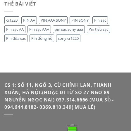
THẺ BÀI VIẾT
cr1220
PIN AA
PIN AAA SONY
PIN SONY
Pin sạc
Pin sạc AA
Pin sạc AAA
pin sạc sony aaa
Pin tiểu sạc
Pin đũa sạc
Pin đồng hồ
sony cr1220
CS 1: SỐ 11, NGÕ 3, CÙ CHÍNH LAN, THANH
XUÂN, HÀ NỘI.(HOẶC ĐI TỪ SỐ 27 NGÕ 89
NGUYỄN NGỌC NẠI) 037.314.6666 (MUA SỈ) -
094.644.8182- 0369.810.349( MUA LẺ)