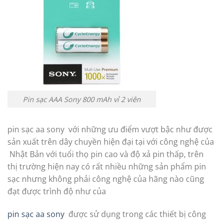
Pin sạc AAA Sony 800 mAh vỉ 2 viên
pin sạc aa sony với những ưu điểm vượt bậc như được
sản xuất trên dây chuyền hiện đại tại với công nghệ của
Nhật Bản với tuổi thọ pin cao và độ xả pin thấp, trên
thị trường hiện nay có rất nhiều những sản phẩm pin
sạc nhưng không phải công nghệ của hãng nào cũng
đạt được trình độ như của
pin sạc aa sony
được sử dụng trong các thiết bị công