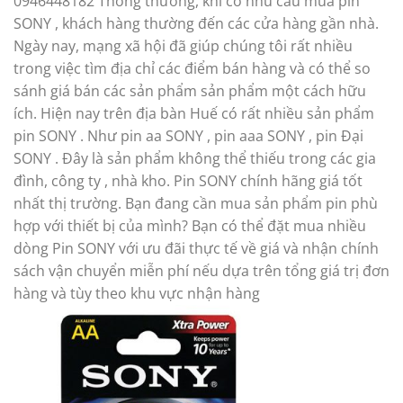
0946448182 Thông thường, khi có nhu cầu mua pin
SONY , khách hàng thường đến các cửa hàng gần nhà.
Ngày nay, mạng xã hội đã giúp chúng tôi rất nhiều
trong việc tìm địa chỉ các điểm bán hàng và có thể so
sánh giá bán các sản phẩm sản phẩm một cách hữu
ích. Hiện nay trên địa bàn Huế có rất nhiều sản phẩm
pin SONY . Như pin aa SONY , pin aaa SONY , pin Đại
SONY . Đây là sản phẩm không thể thiếu trong các gia
đình, công ty , nhà kho. Pin SONY chính hãng giá tốt
nhất thị trường. Bạn đang cần mua sản phẩm pin phù
hợp với thiết bị của mình? Bạn có thể đặt mua nhiều
dòng Pin SONY với ưu đãi thực tế về giá và nhận chính
sách vận chuyển miễn phí nếu dựa trên tổng giá trị đơn
hàng và tùy theo khu vực nhận hàng