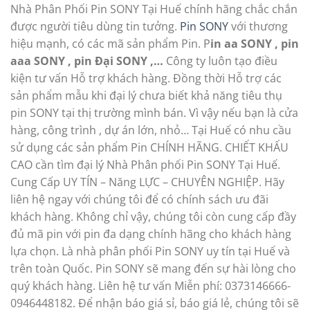
Nhà Phân Phối Pin SONY Tại Huế chính hãng chắc chắn
được người tiêu dùng tin tưởng.
Pin SONY
với thương
hiệu mạnh, có các mã sản phẩm Pin. P
in aa SONY , pin
aaa SONY , pin Đại SONY ,…
Công ty luôn tạo điều
kiện tư vấn Hỗ trợ khách hàng. Đồng thời Hỗ trợ các
sản phẩm mẫu khi đại lý chưa biết khả năng tiêu thụ
pin SONY tại thị trường mình bán. Vì vậy nếu bạn là cửa
hàng, công trình , dự án lớn, nhỏ… Tại Huế có nhu cầu
sử dụng các sản phẩm Pin CHÍNH HÃNG. CHIẾT KHẤU
CAO cần tìm đại lý Nhà Phân phối Pin SONY Tại Huế.
Cung Cấp UY TÍN – Năng LỰC – CHUYÊN NGHIỆP. Hãy
liên hệ ngay với chúng tôi để có chính sách ưu đãi
khách hàng. Không chỉ vậy, chúng tôi còn cung cấp đầy
đủ mã pin với pin đa dạng chính hãng cho khách hàng
lựa chọn. Là nhà phân phối Pin SONY uy tín tại Huế và
trên toàn Quốc. Pin SONY sẽ mang đến sự hài lòng cho
quý khách hàng. Liên hệ tư vấn Miễn phí: 0373146666-
0946448182. Để nhận báo giá sỉ, báo giá lẻ, chúng tôi sẽ