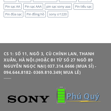
Pin sạc AA
Pin sạc AAA
pin sạc sony aaa
Pin tiểu sạc
Pin đũa sạc
Pin đồng hồ
sony cr1220
CS 1: SỐ 11, NGÕ 3, CÙ CHÍNH LAN, THANH
XUÂN, HÀ NỘI.(HOẶC ĐI TỪ SỐ 27 NGÕ 89
NGUYỄN NGỌC NẠI) 037.314.6666 (MUA SỈ) -
094.644.8182- 0369.810.349( MUA LẺ)