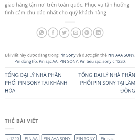
giao hàng tận nơi trên toàn quốc. Phục vụ tận hưởng
tình cảm chu đáo nhất cho quý khách hàng
Bài viết này được đăng trong
Pin Sony
và được gắn thẻ
PIN AAA SONY
,
Pin đồng hồ
,
Pin sạc AA
,
PIN SONY
,
Pin tiểu sạc
,
sony cr1220
.
TỔNG ĐẠI LÝ NHÀ PHÂN
TỔNG ĐẠI LÝ NHÀ PHÂN
PHỐI PIN SONY TẠI KHÁNH
PHỐI PIN SONY TẠI LÂM
HÒA
ĐỒNG
THẺ BÀI VIẾT
cr1220
PIN AA
PIN AAA SONY
PIN SONY
Pin sạc