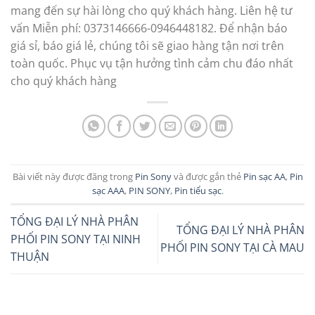
mang đến sự hài lòng cho quý khách hàng. Liên hệ tư
vấn Miễn phí: 0373146666-0946448182. Để nhận báo
giá sỉ, báo giá lẻ, chúng tôi sẽ giao hàng tận nơi trên
toàn quốc. Phục vụ tận hưởng tình cảm chu đáo nhất
cho quý khách hàng
Bài viết này được đăng trong
Pin Sony
và được gắn thẻ
Pin sạc AA
,
Pin
sạc AAA
,
PIN SONY
,
Pin tiểu sạc
.
TỔNG ĐẠI LÝ NHÀ PHÂN
TỔNG ĐẠI LÝ NHÀ PHÂN
PHỐI PIN SONY TẠI NINH
PHỐI PIN SONY TẠI CÀ MAU
THUẬN