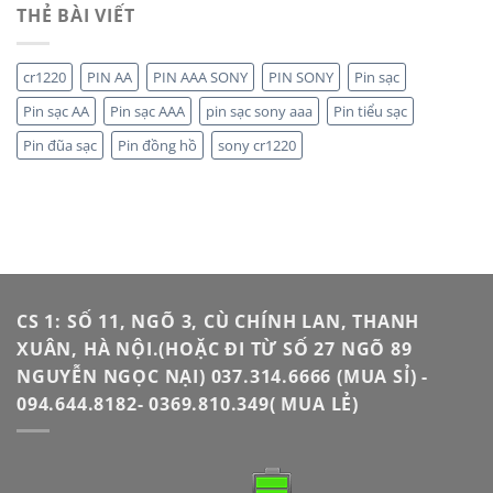
THẺ BÀI VIẾT
cr1220
PIN AA
PIN AAA SONY
PIN SONY
Pin sạc
Pin sạc AA
Pin sạc AAA
pin sạc sony aaa
Pin tiểu sạc
Pin đũa sạc
Pin đồng hồ
sony cr1220
CS 1: SỐ 11, NGÕ 3, CÙ CHÍNH LAN, THANH
XUÂN, HÀ NỘI.(HOẶC ĐI TỪ SỐ 27 NGÕ 89
NGUYỄN NGỌC NẠI) 037.314.6666 (MUA SỈ) -
094.644.8182- 0369.810.349( MUA LẺ)