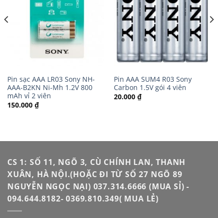
Pin sạc AAA LR03 Sony NH-
Pin AAA SUM4 R03 Sony
AAA-B2KN Ni-Mh 1.2V 800
Carbon 1.5V gói 4 viên
mAh vỉ 2 viên
20.000
₫
150.000
₫
CS 1: SỐ 11, NGÕ 3, CÙ CHÍNH LAN, THANH
XUÂN, HÀ NỘI.(HOẶC ĐI TỪ SỐ 27 NGÕ 89
NGUYỄN NGỌC NẠI) 037.314.6666 (MUA SỈ) -
094.644.8182- 0369.810.349( MUA LẺ)