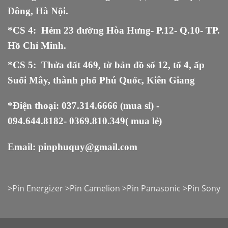
Đông, Hà Nội.
*CS 4: Hẻm 23 đường Hòa Hưng- P.12- Q.10- TP.
Hồ Chí Minh.
*CS 5
:
Thửa đất 469, tờ bản đồ số 12, tổ 4, ấp
Suối Mây, thành phố Phú Quốc, Kiên Giang
*Điện thoại:
037.314.6666
(mua sỉ) -
094.644.8182
-
0369.810.349
( mua lẻ)
Email:
pinphuquy@gmail.com
>
Pin Energizer
>
Pin Camelion
>
Pin Panasonic
>
Pin Sony