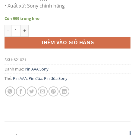
• Xuất xứ: Sony chính hãng
Còn 999 trong kho
Pin AAA SUM4 R03 Sony Carbon 1.5V gói 2 viên số lượng
THÊM VÀO GIỎ HÀNG
SKU:
621021
Danh mục:
Pin AAA Sony
Thẻ:
Pin AAA
,
Pin đũa
,
Pin đũa Sony