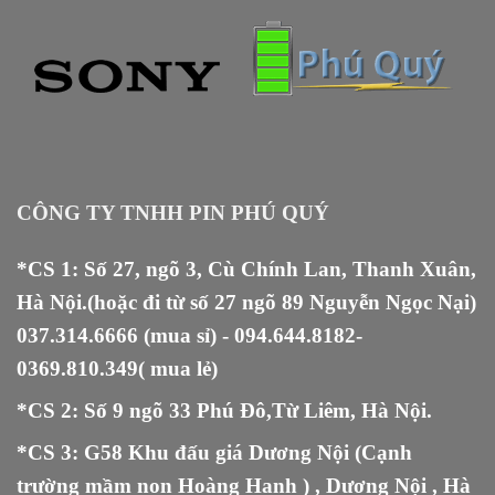
CÔNG TY TNHH PIN PHÚ QUÝ
*CS 1: Số 27, ngõ 3, Cù Chính Lan, Thanh Xuân,
Hà Nội.(hoặc đi từ số 27 ngõ 89 Nguyễn Ngọc Nại)
037.314.6666
(mua sỉ) -
094.644.8182
-
0369.810.349
( mua lẻ)
*CS 2: Số 9 ngõ 33 Phú Đô,Từ Liêm, Hà Nội.
*CS 3: G58 Khu đấu giá Dương Nội (Cạnh
trường mầm non Hoàng Hanh ) , Dương Nội , Hà